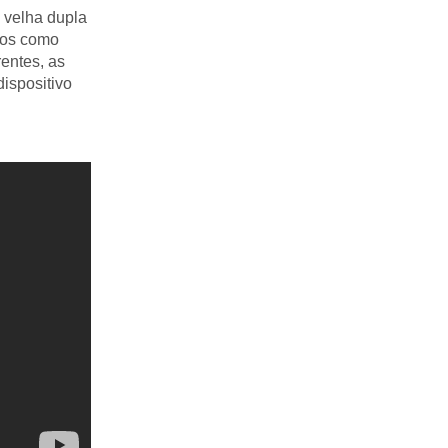
 velha dupla
dos como
rentes, as
dispositivo