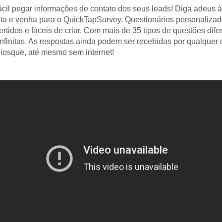
ácil pegar informações de contato dos seus leads! Diga adeus à
ta e venha para o QuickTapSurvey. Questionários personaliza
ertidos e fáceis de criar. Com mais de 35 tipos de questões dife
nfinitas. As respostas ainda podem ser recebidas por qualquer 
iosque, até mesmo sem internet!