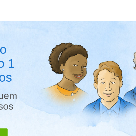
 o
o 1
ios
quem
sos