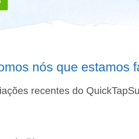
o
omos nós que estamos f
iações recentes do QuickTapS