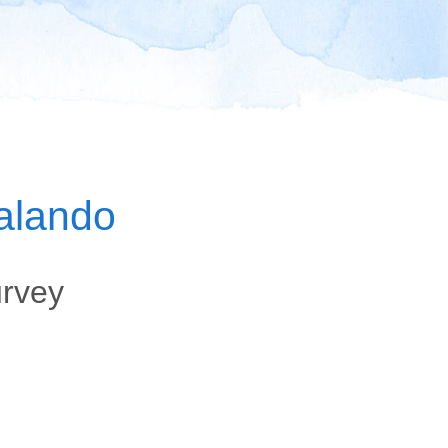
alando
urvey