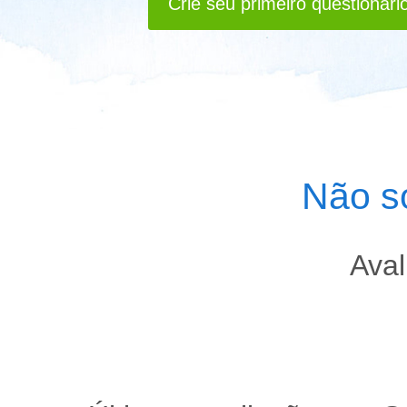
Crie seu primeiro questionári
Não s
Aval