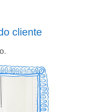
o cliente
o.