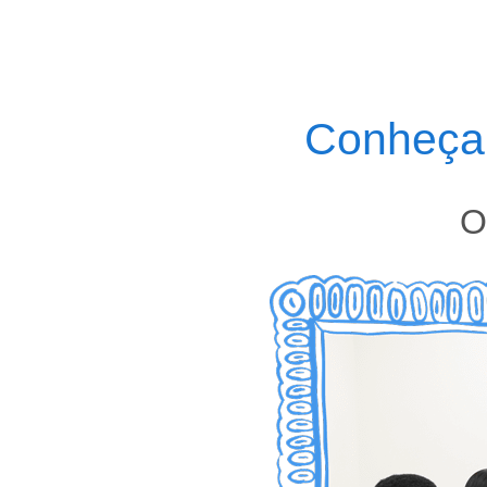
Conheça 
O