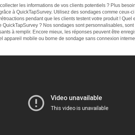
collecter les informations de vos clients potentiels ? Plus beso
 grâce à QuickTapSurvey. Utilisez des sondages comme ceux-ci
 rétroactions pendant que les clients testent votre produit ! Quel 
e QuickTapSurvey ? Nos sondages sont personnalisables, sont f
sants à remplir. Encore mieux, les réponses peuvent être enregi
el appareil mobile ou borne de sondage sans connexion internet