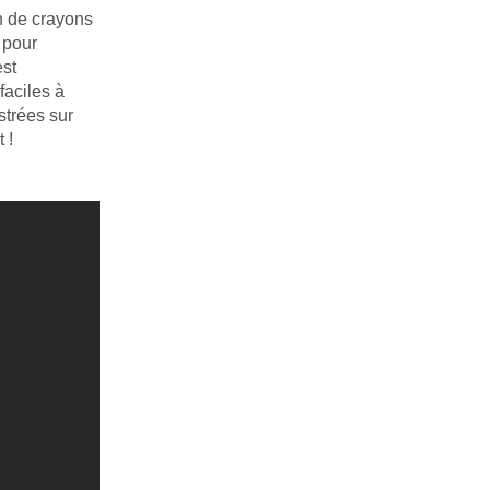
in de crayons
 pour
est
aciles à
strées sur
 !