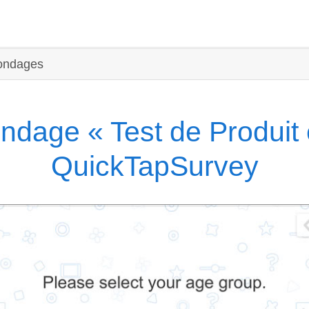
ondages
dage « Test de Produit 
QuickTapSurvey