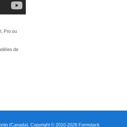
l, Pro ou
odèles de
onto (Canada). Copyright © 2010-2026 Formstack