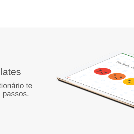
lates
ionário te
s passos.