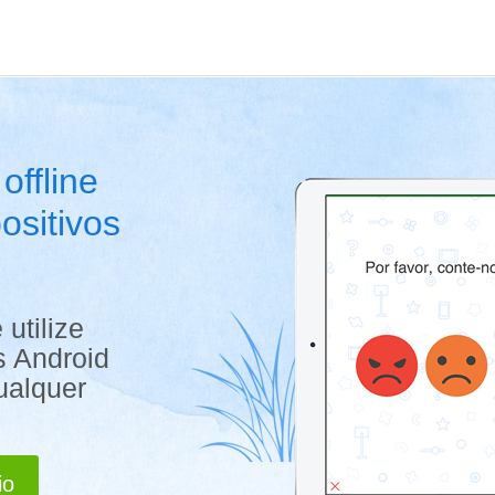
offline
ositivos
utilize
s Android
ualquer
io